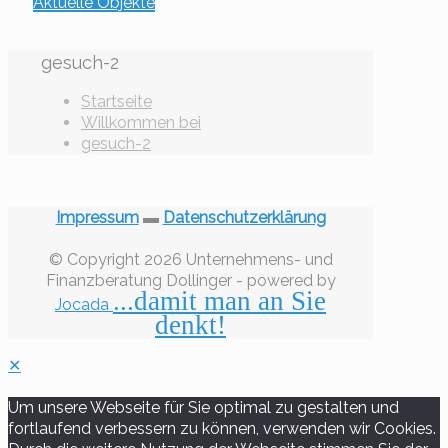
Aktuelle Objekte
gesuch-2
Startseite
Willkommen bei
gesuch-2
Impressum
▬
Datenschutzerklärung
© Copyright 2026 Unternehmens- und
Finanzberatung Dollinger - powered by
...damit man an Sie
Jocada
denkt!
✕
Um unsere Webseite für Sie optimal zu gestalten und
fortlaufend verbessern zu können, verwenden wir Cookies.